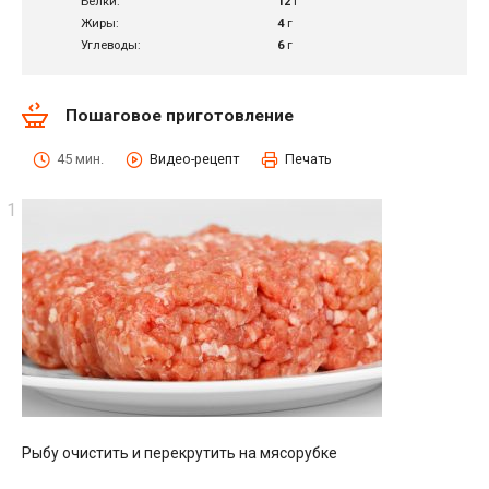
Белки:
12
г
Жиры:
4
г
Углеводы:
6
г
Пошаговое приготовление
45 мин.
Видео-рецепт
Печать
Рыбу очистить и перекрутить на мясорубке