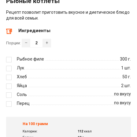
Рыбные котлеты
Рецепт позволит приготовить вкусное и диетическое блюдо
для всей семьи.
Ингредиенты
–
+
Порции:
Рыбное филе
300
г.
Лук
1
шт.
Хлеб
50
г.
Яйца
2
шт.
по вкусу
Соль
по вкусу
Перец
На 100 грамм
Калории:
112
ккал