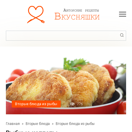
Перейти
к
контенту
Поиск:
Вторые блюда из рыбы
776
Главная
»
Вторые блюда
»
Вторые блюда из рыбы