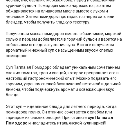
чеснок, лук, базилик, морская соль, перец и овощной или
куриной бульон. Помидоры мелко нарезаются, а затем
обжариваются на оливковом масле вместе с луком и
чесноком. Затем помидоры протираются через сито или
блендер, чтобы получить гладкую текстуру.
Полученная масса помидоров вместе с базиликом, морской
солью и перцем добавляется в горячий бульон и варится на
небольшом огне до загустения супа. В итоге получается
ароматный и нежный суп с насыщенным вкусом спелых
помидоров.
Суп Паппа ал Помодоро обладает уникальным сочетанием
свежих томатов, трав и специй, которое превращает его в
настоящий гастрономический опыт. Можно подавать его
горячим, украшая свежей базиликовой веточкой и долькой
лимона, чтобы подчеркнуть аромат и освежающий вкус
блюда.
Этот суп — идеальное блюдо для летнего периода, когда
помидоров полно. Он отлично сочетается с хлебом или
гарниром из свежих овощей. Приготовьте
суп Паппа ал
Помодоро
и насладитесь итальянской кулинарией!