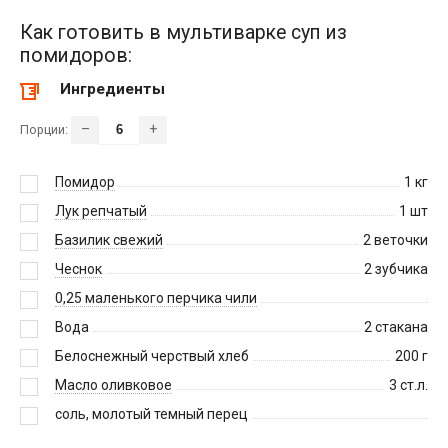
Как готовить в мультиварке суп из
помидоров:
Ингредиенты
–
+
Порции:
Помидор
1
кг
Лук репчатый
1
шт
Базилик свежий
2
веточки
Чеснок
2
зубчика
0,25 маленького перчика чили
Вода
2
стакана
Белоснежный черствый хлеб
200
г
Масло оливковое
3
ст.л.
соль, молотый темный перец