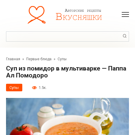
Перейти
к
контенту
Поиск:
Главная
»
Первые блюда
»
Супы
Cуп из помидор в мультиварке — Паппа
Ал Помодоро
Супы
1.5к.