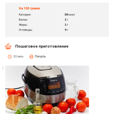
На 100 грамм
Калории:
58
ккал
Белки:
2
г
Жиры:
2
г
Углеводы:
9
г
Пошаговое приготовление
30 мин.
Печать