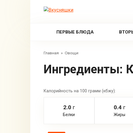
Перейти
к
контенту
ПЕРВЫЕ БЛЮДА
ВТОР
Главная
»
Овощи
Ингредиенты:
К
Калорийность на 100 грамм (кбжу):
2.0
г
0.4
г
Белки
Жиры