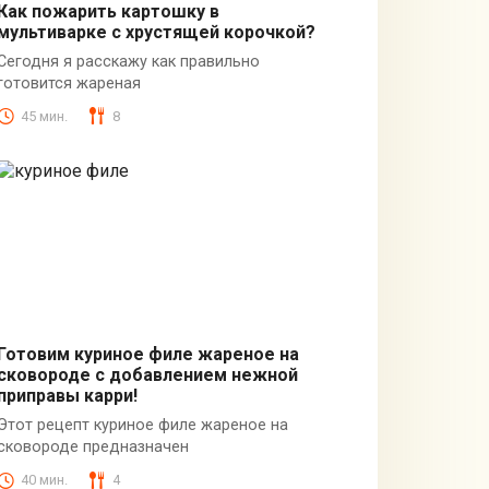
Как пожарить картошку в
мультиварке с хрустящей корочкой?
Вторые блюда
Сегодня я расскажу как правильно
готовится жареная
45 мин.
8
Готовим куриное филе жареное на
сковороде с добавлением нежной
Вторые блюда
приправы карри!
Этот рецепт куриное филе жареное на
сковороде предназначен
40 мин.
4