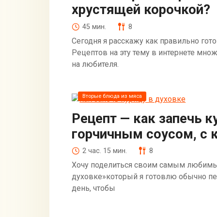
хрустящей корочкой?
45 мин.
8
Сегодня я расскажу как правильно гот
Рецептов на эту тему в интернете мно
на любителя.
Вторые блюда из мяса
Рецепт — как запечь к
горчичным соусом, с 
2 час. 15 мин.
8
Хочу поделиться своим самым любимым
духовке»который я готовлю обычно пе
день, чтобы