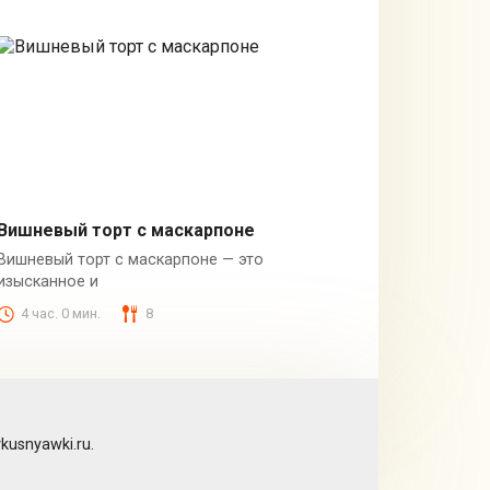
Вишневый торт с маскарпоне
Вишневый торт с маскарпоне — это
Торты
изысканное и
4 час. 0 мин.
8
usnyawki.ru.