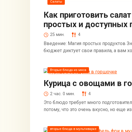
Салаты
Как приготовить салат
простых и доступных 
25 мин.
4
Введение: Магия простых продуктов Знае
бюджет диктует свои правила, а вам хоч
Вторые блюда из мяса
Курица с овощами в г
2 час. 0 мин.
4
Это блюдо требует много подготовитель
потому, что это очень вкусно, но еще 
вторые блюда в мультиварке