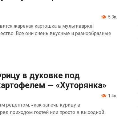
5.3к.
овится жареная картошка в мультиварке!
жество. Все они очень вкусные и разнообразные
урицу в духовке под
картофелем — «Хуторянка»
1.4к.
 рецептом, «как запечь курицу в
ред приходом гостей или просто в выходной