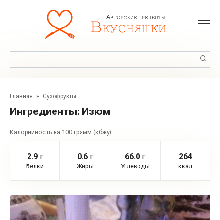
Перейти
к
контенту
Поиск:
Главная
»
Сухофрукты
Ингредиенты:
Изюм
Калорийность на 100 грамм (кбжу):
2.9
г
0.6
г
66.0
г
264
Белки
Жиры
Углеводы
ккал